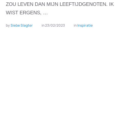
ZOU LEVEN DAN MIJN LEEFTIJDGENOTEN. IK
WIST ERGENS, …
by 
Siebe Slagter
in 
23/02/2023
in 
Inspiratie