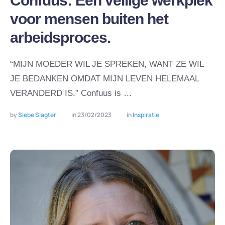
Confuus: Een veilige werkplek
voor mensen buiten het
arbeidsproces.
“MIJN MOEDER WIL JE SPREKEN, WANT ZE WIL
JE BEDANKEN OMDAT MIJN LEVEN HELEMAAL
VERANDERD IS.” Confuus is …
by 
Siebe Slagter
in 
23/02/2023
in 
Inspiratie