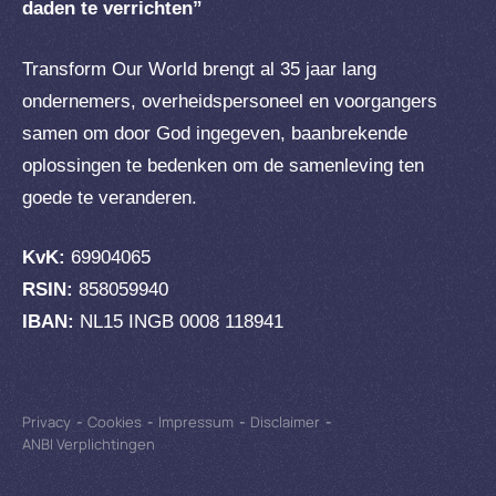
daden te verrichten”
Transform Our World brengt al 35 jaar lang
ondernemers, overheidspersoneel en voorgangers
samen om door God ingegeven, baanbrekende
oplossingen te bedenken om de samenleving ten
goede te veranderen.
KvK:
69904065
RSIN:
858059940
IBAN:
NL15 INGB 0008 118941
Privacy
-
Cookies
-
Impressum
-
Disclaimer
-
ANBI Verplichtingen