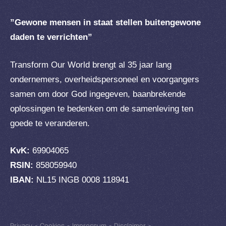
”Gewone mensen in staat stellen buitengewone
daden te verrichten”
Transform Our World brengt al 35 jaar lang
ondernemers, overheidspersoneel en voorgangers
samen om door God ingegeven, baanbrekende
oplossingen te bedenken om de samenleving ten
goede te veranderen.
KvK:
69904065
RSIN:
858059940
IBAN:
NL15 INGB 0008 118941
Privacy
-
Cookies
-
Impressum
-
Disclaimer
-