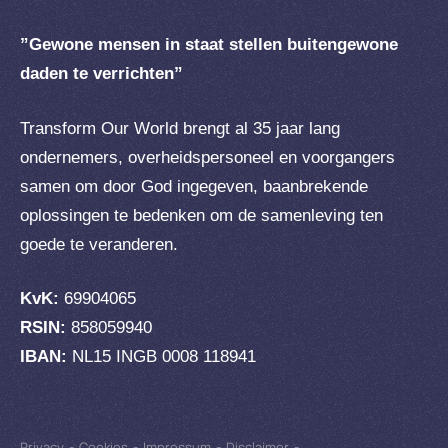
”Gewone mensen in staat stellen buitengewone
daden te verrichten”
Transform Our World brengt al 35 jaar lang
ondernemers, overheidspersoneel en voorgangers
samen om door God ingegeven, baanbrekende
oplossingen te bedenken om de samenleving ten
goede te veranderen.
KvK:
69904065
RSIN:
858059940
IBAN:
NL15 INGB 0008 118941
Privacy
-
Cookies
-
Impressum
-
Disclaimer
-